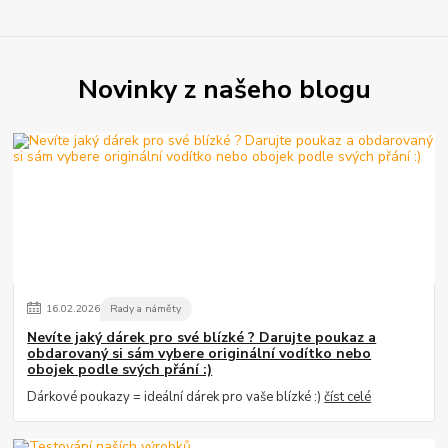
Novinky z našeho blogu
16
.
02
.
2026
Rady a náměty
Nevíte jaký dárek pro své blízké ? Darujte poukaz a
obdarovaný si sám vybere originální vodítko nebo
obojek podle svých přání :)
Dárkové poukazy = ideální dárek pro vaše blízké :)
číst celé