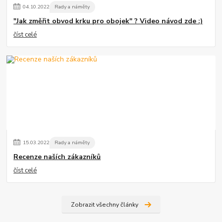
04
.
10
.
2022
Rady a náměty
"Jak změřit obvod krku pro obojek" ? Video návod zde :)
číst celé
15
.
03
.
2022
Rady a náměty
Recenze naších zákazníků
číst celé
Zobrazit všechny články