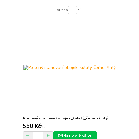
strana
z 1
Pletený stahovací obojek_kulatý_černo-žlutý
550 Kč
/
ks
Přidat do košíku