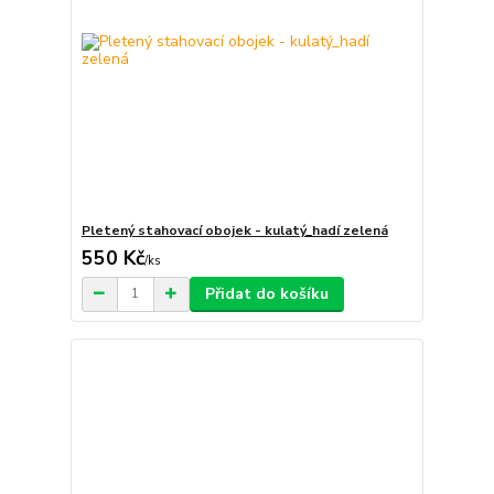
Pletený stahovací obojek - kulatý_hadí zelená
550 Kč
/
ks
Přidat do košíku