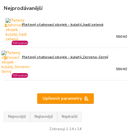
Nejprodávanější
1.
Pletený stahovací obojek - kulatý_hadí zelená
550 Kč
TOP produkt
2.
Pletený stahovací obojek - kulatý_červeno-černý
550 Kč
TOP produkt
Upřesnit parametry
Nejnovější
Nejlevnější
Nejdražší
Zobrazuji 1-14 z 14