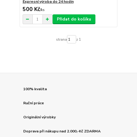
Expresní výroba do 24 hodin
500 Kč
/
ks
Přidat do košíku
strana
z 1
100% kvalita
Ruční práce
Originální výrobky
Doprava při nákupu nad 2.000,-Kč ZDARMA