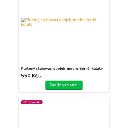
Pletený stahovací obojek_modro-černý- kulatý
550 Kč
/
ks
Zvolit variantu
TOP produkt