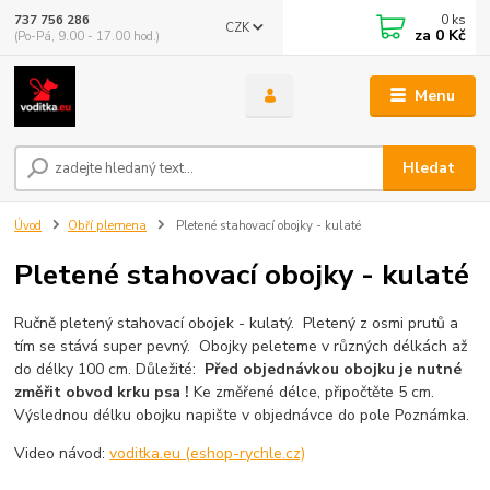
0
ks
737 756 286
CZK
za
0 Kč
(Po-Pá, 9.00 - 17.00 hod.)
Menu
Hledat
Úvod
Obří plemena
Pletené stahovací obojky - kulaté
Pletené stahovací obojky - kulaté
Ručně pletený stahovací obojek - kulatý. Pletený z osmi prutů a
tím se stává super pevný. Obojky peleteme v různých délkách až
do délky 100 cm. Důležité:
Před objednávkou obojku je nutné
změřit obvod krku psa !
Ke změřené délce, připočtěte 5 cm.
Výslednou délku obojku napište v objednávce do pole Poznámka.
Video návod:
voditka.eu (eshop-rychle.cz)