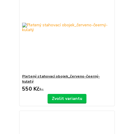
Pletený stahovací obojek_červeno-čeerný-
kulatý
550 Kč
/
ks
Zvolit variantu