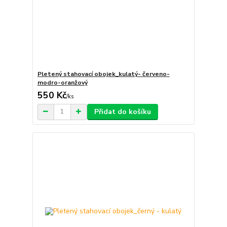
Pletený stahovací obojek_kulatý- červeno-
modro-oranžový
550 Kč
/
ks
Přidat do košíku