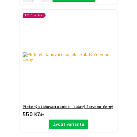
TOP produkt
Pletený stahovací obojek - kulatý_červeno-černý
550 Kč
/
ks
Zvolit variantu