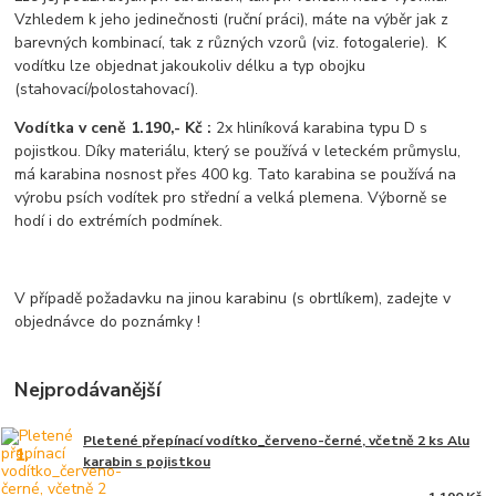
Vzhledem k jeho jedinečnosti (ruční práci), máte na výběr jak z
barevných kombinací, tak z různých vzorů (viz. fotogalerie). K
vodítku lze objednat jakoukoliv délku a typ obojku
(stahovací/polostahovací).
Vodítka v ceně 1.190,- Kč :
2x hliníková karabina typu D s
pojistkou. Díky materiálu, který se používá v leteckém průmyslu,
má karabina nosnost přes 400 kg. Tato karabina se používá na
výrobu psích vodítek pro střední a velká plemena. Výborně se
hodí i do extrémích podmínek.
V případě požadavku na jinou karabinu (s obrtlíkem), zadejte v
objednávce do poznámky !
Nejprodávanější
Pletené přepínací vodítko_červeno-černé, včetně 2 ks Alu
1.
karabin s pojistkou