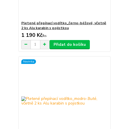
Pletené přepínací vodítko_černo-béžové, včetně
2 ks Alu karabin s pojistkou
1 190 Kč
/
ks
Přidat do košíku
Novinka