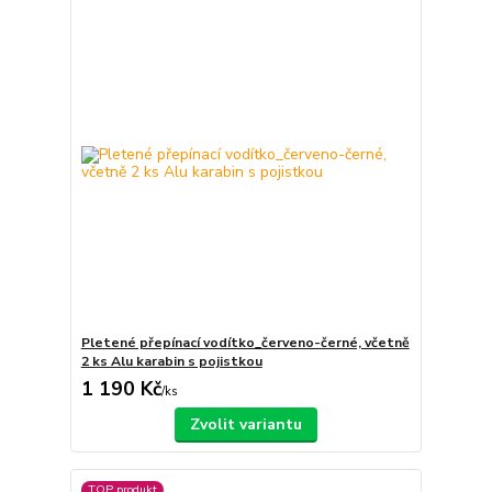
Pletené přepínací vodítko_červeno-černé, včetně
2 ks Alu karabin s pojistkou
1 190 Kč
/
ks
Zvolit variantu
TOP produkt