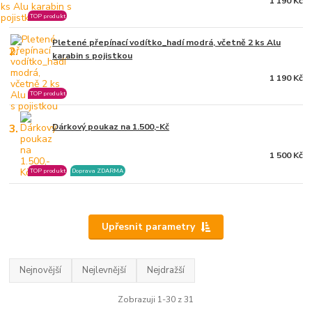
1 190 Kč
TOP produkt
Pletené přepínací vodítko_hadí modrá, včetně 2 ks Alu
2.
karabin s pojistkou
1 190 Kč
TOP produkt
3.
Dárkový poukaz na 1.500,-Kč
1 500 Kč
TOP produkt
Doprava ZDARMA
Upřesnit parametry
Nejnovější
Nejlevnější
Nejdražší
Zobrazuji 1-30 z 31