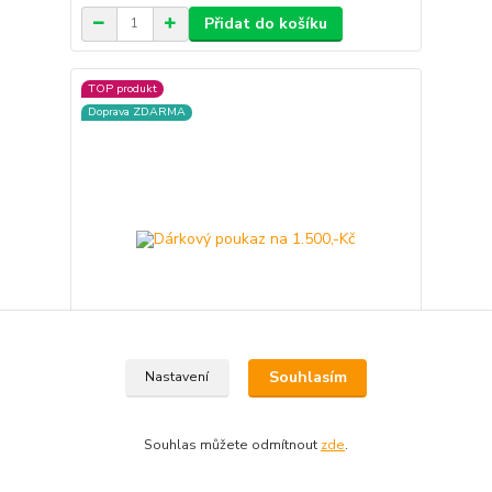
Přidat do košíku
TOP produkt
Doprava ZDARMA
Souhlasím
Nastavení
Dárkový poukaz na 1.500,-Kč
1 500 Kč
Souhlas můžete odmítnout
zde
.
/
ks
Přidat do košíku