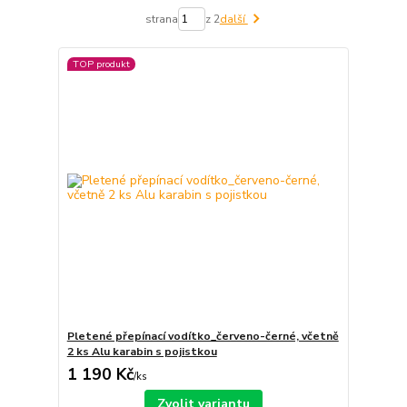
strana
z 2
další
TOP produkt
Pletené přepínací vodítko_červeno-černé, včetně
2 ks Alu karabin s pojistkou
1 190 Kč
/
ks
Zvolit variantu