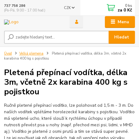
0
ks
737 756 286
CZK
za
0 Kč
(Po-Pá, 9.00 - 17.00 hod.)
Menu
Hledat
Úvod
Velká plemena
Pletená přepínací vodítka, délka 3m, včetně 2x
karabina 400 kg s pojistkou
Pletená přepínací vodítka, délka
3m, včetně 2x karabina 400 kg s
pojistkou
Ručně pletené přepínací vodítko, lze polohovat od 1,5 m - 3 m. Do
naších vodítek vplétáme horolezecké karabiny s pojistkou. Vodítko
má vpletené ucho, které slouží k rychlému úchopu v případě
nutnosti převést psa u nohy (např. přechod mezi psi, lidmi, v MHD
aj.). Vodítko je pletené z osmi prutů a tím se stává super pevné.
Lze jej používat jak při obranách, tak při venčení nebo výcviku.