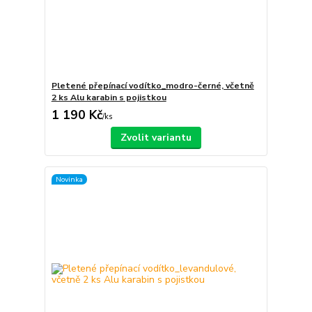
Pletené přepínací vodítko_modro-černé, včetně
2 ks Alu karabin s pojistkou
1 190 Kč
/
ks
Zvolit variantu
Novinka