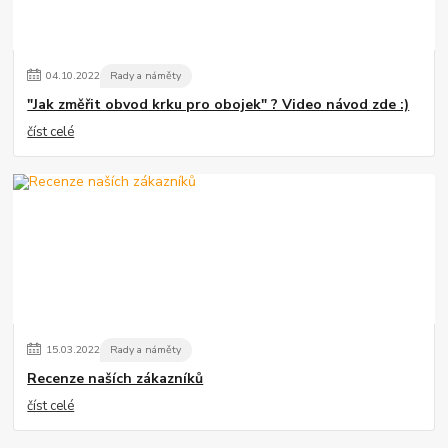
04
.
10
.
2022
Rady a náměty
"Jak změřit obvod krku pro obojek" ? Video návod zde :)
číst celé
15
.
03
.
2022
Rady a náměty
Recenze naších zákazníků
číst celé