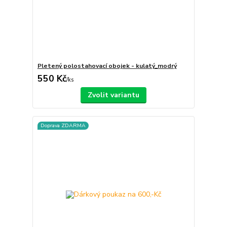
Pletený polostahovací obojek - kulatý_modrý
550 Kč
/
ks
Zvolit variantu
Doprava ZDARMA