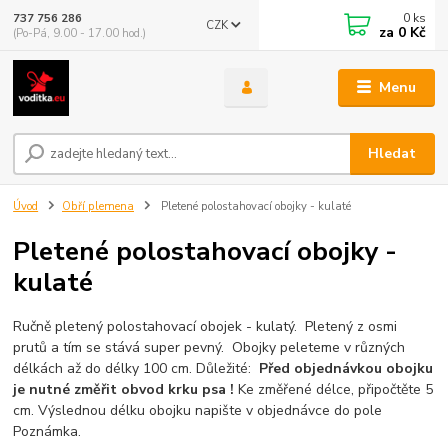
0
ks
737 756 286
CZK
za
0 Kč
(Po-Pá, 9.00 - 17.00 hod.)
Menu
Hledat
Úvod
Obří plemena
Pletené polostahovací obojky - kulaté
Pletené polostahovací obojky -
kulaté
Ručně pletený polostahovací obojek - kulatý. Pletený z osmi
prutů a tím se stává super pevný. Obojky peleteme v různých
délkách až do délky 100 cm. Důležité:
Před objednávkou obojku
je nutné změřit obvod krku psa !
Ke změřené délce, připočtěte 5
cm. Výslednou délku obojku napište v objednávce do pole
Poznámka.