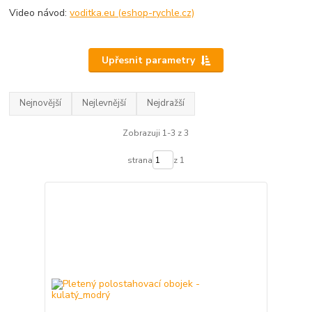
Video návod:
voditka.eu (eshop-rychle.cz)
Upřesnit parametry
Nejnovější
Nejlevnější
Nejdražší
Zobrazuji 1-3 z 3
strana
z 1