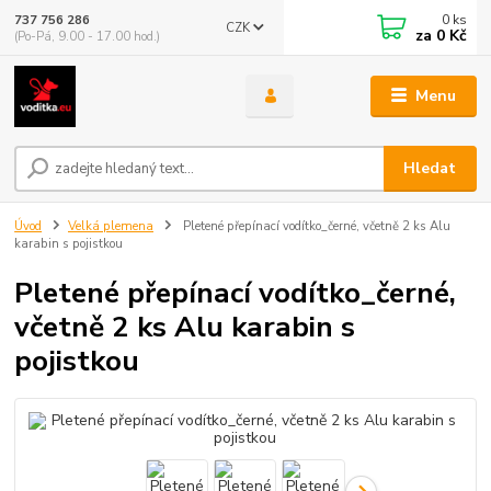
0
ks
737 756 286
CZK
za
0 Kč
(Po-Pá, 9.00 - 17.00 hod.)
Menu
Hledat
Úvod
Velká plemena
Pletené přepínací vodítko_černé, včetně 2 ks Alu
karabin s pojistkou
Pletené přepínací vodítko_černé,
včetně 2 ks Alu karabin s
pojistkou