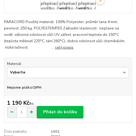
PARACORD Použitý materiál: 100% Polyester, průměr lana 4 mm,
pevnost: 250 kg, POLYESTER/PES Základní vlastnosti: neplave na
vodě, výborná odolnost vůči UV záření, pracovní teplota do 150°C
(teplota měknutí 225°C, tání 260°C), dobrá odolnost vůči chemikáliím,
nízká tažnost. ...
celý popis
Materiál
Nejsme plátci DPH
1 190 Kč
/
ks
Přidat do košíku
Číslo produktu:
1002