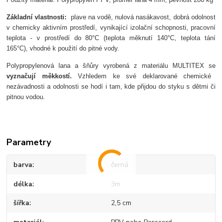
Z
ákladní vlastnosti:
plave na vod
ě, nulov
á nasákavost,
dobrá odolnost
v chemicky aktivním prost
řed
í,
vynikající izola
čn
í schopnosti,
pracovn
í
teplota - v prost
řed
í do 80°C (teplota m
ěknut
í 140°C, teplota tání
165°C),
vhodné k pou
žit
í do pitné vody.
Polypropylenov
á lana a
šňůry vyroben
á z materiálu MULTITEX se
vyzna
čuj
í m
ěkkost
í
.
Vzhledem ke sv
é deklarované chemické
nezávadnosti a odolnosti se hodí i tam, kde p
řijdou do styku s dětmi či
pitnou vodou.
Parametry
barva
černá
délka
3m
šířka
2,5 cm