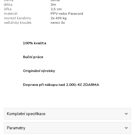
barva:
černá
délka:
3m
šířka:
2,5 cm
materiál:
PPV nebo Paracord
nosnost karabiny:
2x 400 kg
sedlářský kroužek:
nerez 3x
100% kvalita
Ruční práce
Originální výrobky
Doprava při nákupu nad 2.000,-Kč ZDARMA
Kompletní specifikace
Parametry