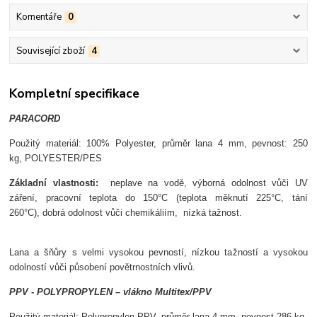
Komentáře
0
Související zboží
4
Kompletní specifikace
PARACORD
Použit
ý materiál:
100%
Po
lyester, p
r
ůměr lana 4 mm, p
evnost: 250
kg,
POLYESTER/PES
Z
ákladní vlastnosti:
neplave na vod
ě,
v
ýborná odolnost v
ůči UV
z
á
řen
í,
pracovní teplota do 150°C (teplota m
ěknut
í 225°C, tání
260°C),
dobrá odolnost v
ůči chemik
áliím,
nízká ta
žnost.
Lana a
šňůry s velmi vysokou pevnost
í, nízkou ta
žnost
í a vysokou
odolností v
ůči působen
í pov
ětrnostn
ích vliv
ů.
PPV - POLYPROPYLEN
– vlákno Multitex/PPV
Použit
ý materiál: Polypropylen PPV, p
r
ůměr lana 4 mm, p
evnost 286 kg