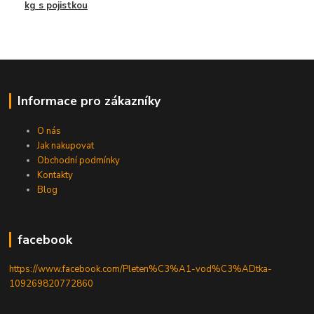
kg s pojistkou
Informace pro zákazníky
O nás
Jak nakupovat
Obchodní podmínky
Kontakty
Blog
facebook
https://www.facebook.com/Pleten%C3%A1-vod%C3%ADtka-
109269820772860