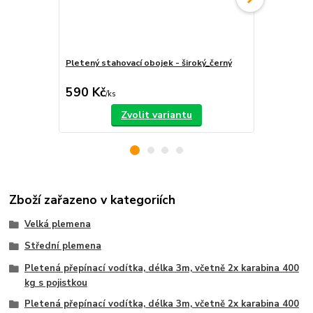
Pletený stahovací obojek - široký_černý
Pletený pol
590 Kč
650 Kč
/
ks
/
ks
Zvolit variantu
Zboží zařazeno v kategoriích
Velká plemena
Střední plemena
Pletená přepínací vodítka, délka 3m, včetně 2x karabina 400
kg s pojistkou
Pletená přepínací vodítka, délka 3m, včetně 2x karabina 400