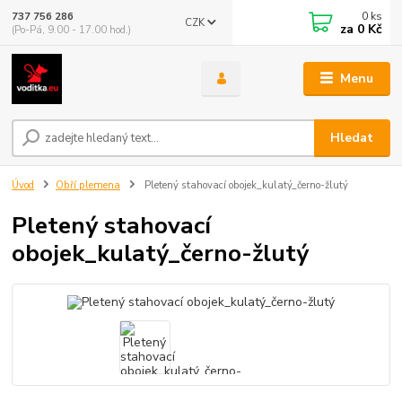
0
ks
737 756 286
CZK
za
0 Kč
(Po-Pá, 9.00 - 17.00 hod.)
Menu
Hledat
Úvod
Obří plemena
Pletený stahovací obojek_kulatý_černo-žlutý
Pletený stahovací
obojek_kulatý_černo-žlutý