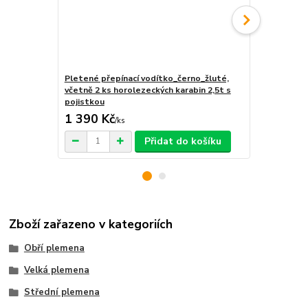
Pletené přepínací vodítko_černo_žluté,
Pletené pře
včetně 2 ks horolezeckých karabin 2,5t s
včetně 2 ks 
pojistkou
1 390 Kč
1 190 Kč
/
ks
Přidat do košíku
Zboží zařazeno v kategoriích
Obří plemena
Velká plemena
Střední plemena