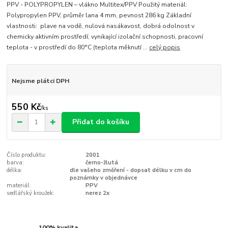
PPV - POLYPROPYLEN – vlákno Multitex/PPV Použitý materiál:
Polypropylen PPV, průměr lana 4 mm, pevnost 286 kg Základní
vlastnosti: plave na vodě, nulová nasákavost, dobrá odolnost v
chemicky aktivním prostředí, vynikající izolační schopnosti, pracovní
teplota - v prostředí do 80°C (teplota měknutí ...
celý popis
Nejsme plátci DPH
550 Kč
/
ks
Přidat do košíku
Číslo produktu:
2001
barva:
černo-žlutá
délka:
dle vašeho změření - dopsat délku v cm do
poznámky v objednávce
materiál:
PPV
sedlářský kroužek:
nerez 2x
100% kvalita