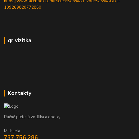
https://www.facebook.com/Pleten%C3%A1-vod%C3%ADtka-
109269820772860
qr vizitka
Kontakty
Ručně pletená vodítka a obojky
Michaela
737 756 286