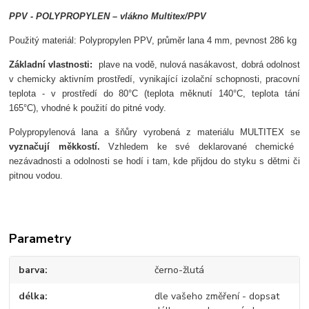
PPV - POLYPROPYLEN
– vlákno Multitex/PPV
Použit
ý materiál: Polypropylen PPV, p
r
ůměr lana 4 mm, p
evnost 286 kg
Z
ákladní vlastnosti:
plave na vod
ě, nulov
á nasákavost,
dobrá odolnost
v chemicky aktivním prost
řed
í,
vynikající izola
čn
í schopnosti,
pracovn
í
teplota - v prost
řed
í do 80°C (teplota m
ěknut
í 140°C, teplota tání
165°C),
vhodné k pou
žit
í do pitné vody.
Polypropylenov
á lana a
šňůry vyroben
á z materiálu MULTITEX se
vyzna
čuj
í m
ěkkost
í
.
Vzhledem ke sv
é deklarované chemické
nezávadnosti a odolnosti se hodí i tam, kde p
řijdou do styku s dětmi či
pitnou vodou.
Parametry
barva
černo-žlutá
délka
dle vašeho změření - dopsat