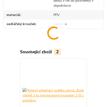
délku v cm do poznámky v
objednávce
materiál
PPV
sedlářský kroužek
nerez 2x
Související zboží
2