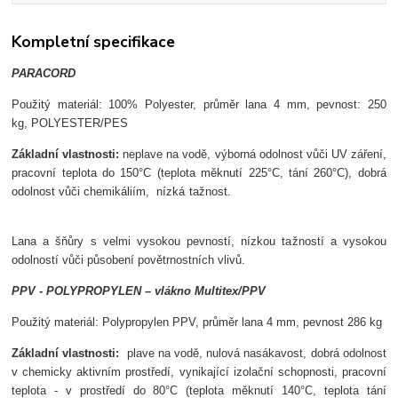
Kompletní specifikace
PARACORD
Použit
ý materiál:
100%
Po
lyester, p
r
ůměr lana 4 mm, p
evnost: 250
kg,
POLYESTER/PES
Z
ákladní vlastnosti:
neplave na vod
ě,
v
ýborná odolnost v
ůči UV z
á
řen
í,
pracovní teplota do 150°C (teplota m
ěknut
í 225°C, tání 260°C),
dobrá
odolnost v
ůči chemik
áliím,
nízká ta
žnost.
Lana a
šňůry s velmi vysokou pevnost
í, nízkou ta
žnost
í a vysokou
odolností v
ůči působen
í pov
ětrnostn
ích vliv
ů.
PPV - POLYPROPYLEN
– vlákno Multitex/PPV
Použit
ý materiál: Polypropylen PPV, p
r
ůměr lana 4 mm, p
evnost 286 kg
Z
ákladní vlastnosti:
plave na vod
ě, nulov
á nasákavost,
dobrá odolnost
v chemicky aktivním prost
řed
í,
vynikající izola
čn
í schopnosti,
pracovn
í
teplota - v prost
řed
í do 80°C (teplota m
ěknut
í 140°C, teplota tání