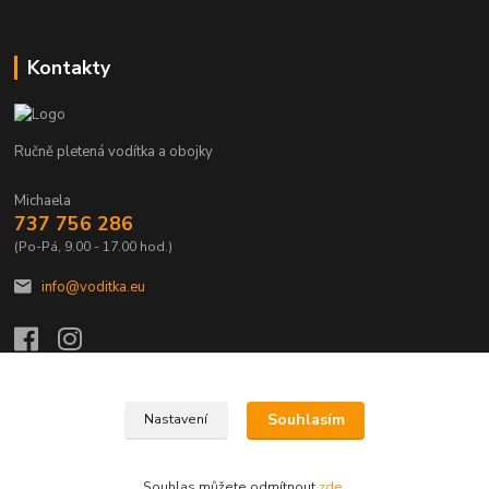
Kontakty
Ručně pletená vodítka a obojky
Michaela
737 756 286
(Po-Pá, 9.00 - 17.00 hod.)
info@voditka.eu
Souhlasím
Nastavení
Upravit sběr cookies.
Souhlas můžete odmítnout
zde
.