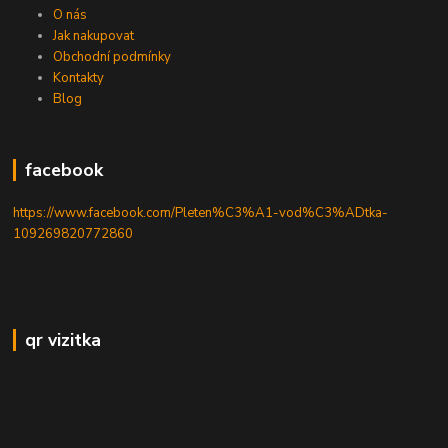
O nás
Jak nakupovat
Obchodní podmínky
Kontakty
Blog
facebook
https://www.facebook.com/Pleten%C3%A1-vod%C3%ADtka-
109269820772860
qr vizitka