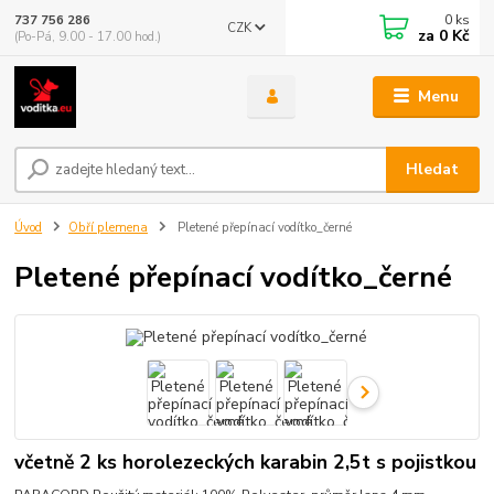
0
ks
737 756 286
CZK
za
0 Kč
(Po-Pá, 9.00 - 17.00 hod.)
Menu
Hledat
Úvod
Obří plemena
Pletené přepínací vodítko_černé
Pletené přepínací vodítko_černé
včetně 2 ks horolezeckých karabin 2,5t s pojistkou