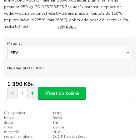
PARACORD Použitý materiál: 100% Polyester, průměr lana 4 mm,
pevnost: 250 kg, POLYESTER/PES Základní vlastnosti: neplave na
vodě, výborná odolnost vůči UV záření, pracovní teplota do 150°C
(teplota měknutí 225°C, tání 260°C), dobrá odolnost vůči chemikáliím,
nízká tažnost. ...
celý popis
Materiál
Nejsme plátci DPH
1 390 Kč
/
ks
Přidat do košíku
Číslo produktu:
1107
barva:
černá
délka:
3m
šířka:
2,5 cm
materiál:
PPV
nosnost karabiny:
2x 2,5 t s pojistkou