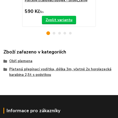
Pletený stahovací obojek - široký_černý
Pletený pol
590 Kč
650 Kč
/
ks
/
ks
Zvolit variantu
Zboží zařazeno v kategoriích
Obří plemena
Pletená přepínací vodítka, délka 3m, včetně 2x horolezecká
karabina 2,5t s pojistkou
Informace pro zákazníky