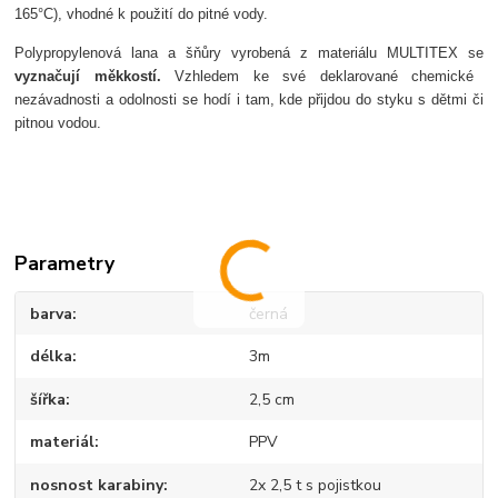
165°C),
vhodné k pou
žit
í do pitné vody.
Polypropylenov
á lana a
šňůry vyroben
á z materiálu MULTITEX se
vyzna
čuj
í m
ěkkost
í
.
Vzhledem ke sv
é deklarované chemické
nezávadnosti a odolnosti se hodí i tam, kde p
řijdou do styku s dětmi či
pitnou vodou.
Parametry
barva
černá
délka
3m
šířka
2,5 cm
materiál
PPV
nosnost karabiny
2x 2,5 t s pojistkou