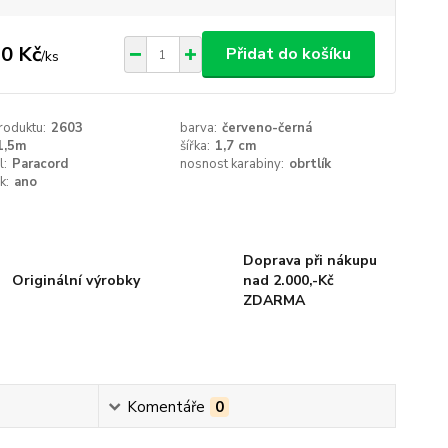
0 Kč
Přidat do košíku
/
ks
roduktu:
2603
barva:
červeno-černá
1,5m
šířka:
1,7 cm
l:
Paracord
nosnost karabiny:
obrtlík
k:
ano
Doprava při nákupu
Originální výrobky
nad 2.000,-Kč
ZDARMA
Komentáře
0