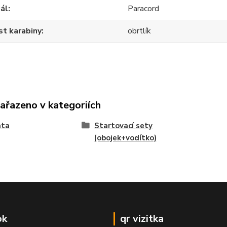
ál
Paracord
t karabiny
obrtlík
zařazeno v kategoriích
ata
Startovací sety
(obojek+vodítko)
ok
qr vizitka