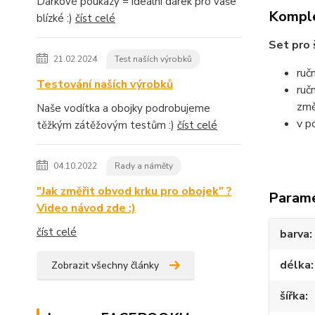
Dárkové poukazy = ideální dárek pro vaše
Komple
blízké :)
číst celé
Set pro 
21.02.2024
Test naších výrobků
ruč
Testování naších výrobků
ruč
změ
Naše vodítka a obojky podrobujeme
v p
těžkým zátěžovým testům :)
číst celé
04.10.2022
Rady a náměty
"Jak změřit obvod krku pro obojek" ?
Param
Video návod zde :)
číst celé
barva
délka
Zobrazit všechny články
šířka