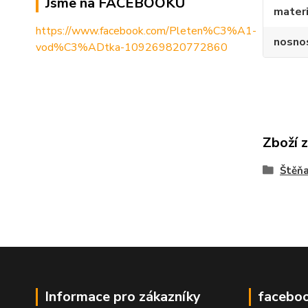
Jsme na FACEBOOKU
materi
https://www.facebook.com/Pleten%C3%A1-
nosnos
vod%C3%ADtka-109269820772860
Zboží 
Štěň
Informace pro zákazníky
facebo