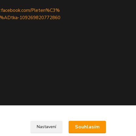
w.facebook.com/Pleten%C3%
%ADtka-109269820772860
Upravit sběr cookies.
Souhlasím
Nastavení