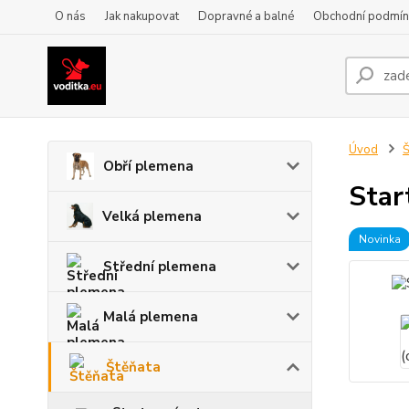
O nás
Jak nakupovat
Dopravné a balné
Obchodní podmín
Úvod
Š
Obří plemena
Star
Velká plemena
Novinka
Střední plemena
Malá plemena
Štěňata