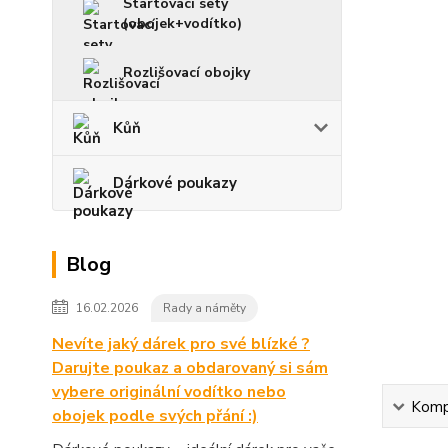
Startovací sety
(obojek+vodítko)
Rozlišovací obojky
Kůň
Dárkové poukazy
Blog
16.02.2026
Rady a náměty
Nevíte jaký dárek pro své blízké ?
Darujte poukaz a obdarovaný si sám
vybere originální vodítko nebo
Kompl
obojek podle svých přání :)