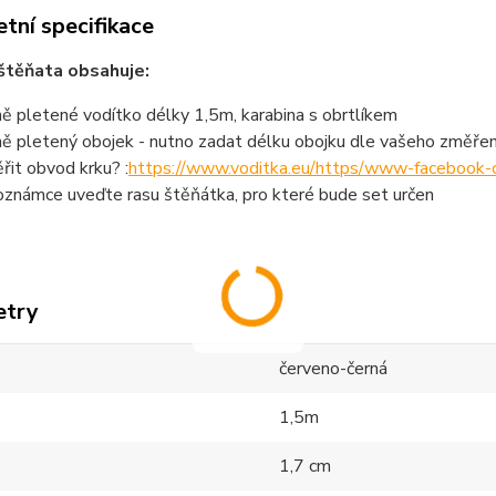
tní specifikace
štěňata obsahuje:
ně pletené vodítko délky 1,5m, karabina s obrtlíkem
ně pletený obojek - nutno zadat délku obojku dle vašeho změřen
řit obvod krku? :
https://www.voditka.eu/https/www-faceboo
oznámce uveďte rasu štěňátka, pro které bude set určen
etry
červeno-černá
1,5m
1,7 cm