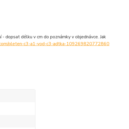
í - dopsat délku v cm do poznámky v objednávce. Jak
k-com/pleten-c3-a1-vod-c3-adtka-109269820772860