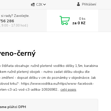
Přihlášení
CZK
 si rady? Zavolejte.
0
ks
756 286
za
0 Kč
, 9.00 - 17.00 hod.)
veno-černý
o štěňata obsahuje: ručně pletené vodítko délky 1,5m, karabina
líkem ručně pletený obojek - nutno zadat délku obojku dle
 změření - dopsat délku v cm do poznámky v objednávce. Jak
 obvod krku? : https://www.voditka.eu/https/www-facebook-
eten-c3-a1-vod-c3-adtka-10926982...
celý popis
sme plátci DPH