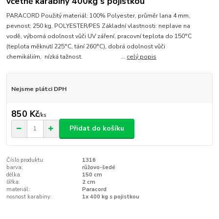
včetně karabiny 400kg s pojistkou
PARACORD Použitý materiál: 100% Polyester, průměr lana 4 mm,
pevnost: 250 kg, POLYESTER/PES Základní vlastnosti: neplave na
vodě, výborná odolnost vůči UV záření, pracovní teplota do 150°C
(teplota měknutí 225°C, tání 260°C), dobrá odolnost vůči
chemikáliím, nízká tažnost. ...
celý popis
Nejsme plátci DPH
850 Kč
/
ks
Přidat do košíku
Číslo produktu:
1316
barva:
růžovo-šedé
délka:
150 cm
šířka:
2 cm
materiál:
Paracord
nosnost karabiny:
1x 400 kg s pojistkou