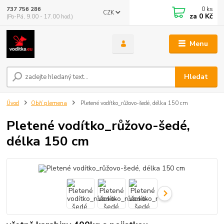
0
ks
737 756 286
CZK
za
0 Kč
(Po-Pá, 9.00 - 17.00 hod.)
Menu
Hledat
Úvod
Obří plemena
Pletené vodítko_růžovo-šedé, délka 150 cm
Pletené vodítko_růžovo-šedé,
délka 150 cm