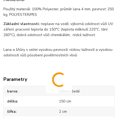
Použit
ý materiál:
100%
Po
lyester, p
r
ůměr lana 4 mm, p
evnost: 250
kg, POLYESTER/PES
Z
ákladní vlastnosti:
neplave na vod
ě,
v
ýborná odolnost v
ůči UV
z
á
řen
í,
pracovní teplota do 150°C (teplota m
ěknut
í 225°C, tání
260°C),
dobrá odolnost v
ůči chemik
áliím,
nízká ta
žnost.
Lana a
šňůry s velmi vysokou pevnost
í, nízkou ta
žnost
í a vysokou
odolností v
ůči působen
í pov
ětrnostn
ích vliv
ů
Parametry
barva
růžovo-šedé
délka
150 cm
šířka
2 cm