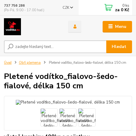
0
ks
737 756 286
CZK
za
0 Kč
(Po-Pá, 9.00 - 17.00 hod.)
Menu
Hledat
Úvod
Obří plemena
Pletené vodítko_fialovo-šedo-fialové, délka 150 cm
Pletené vodítko_fialovo-šedo-
fialové, délka 150 cm