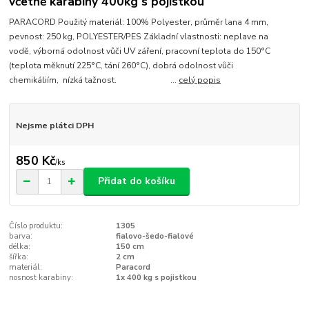
včetně karabiny 400kg s pojistkou
PARACORD Použitý materiál: 100% Polyester, průměr lana 4 mm,
pevnost: 250 kg, POLYESTER/PES Základní vlastnosti: neplave na
vodě, výborná odolnost vůči UV záření, pracovní teplota do 150°C
(teplota měknutí 225°C, tání 260°C), dobrá odolnost vůči
chemikáliím, nízká tažnost. ...
celý popis
Nejsme plátci DPH
850 Kč
/
ks
Přidat do košíku
Číslo produktu:
1305
barva:
fialovo-šedo-fialové
délka:
150 cm
šířka:
2 cm
materiál:
Paracord
nosnost karabiny:
1x 400 kg s pojistkou