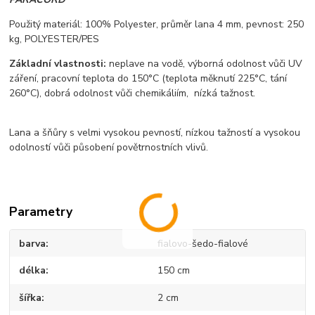
Použit
ý materiál:
100%
Po
lyester, p
r
ůměr lana 4 mm, p
evnost: 250
kg, POLYESTER/PES
Z
ákladní vlastnosti:
neplave na vod
ě,
v
ýborná odolnost v
ůči UV
z
á
řen
í,
pracovní teplota do 150°C (teplota m
ěknut
í 225°C, tání
260°C),
dobrá odolnost v
ůči chemik
áliím,
nízká ta
žnost.
Lana a
šňůry s velmi vysokou pevnost
í, nízkou ta
žnost
í a vysokou
odolností v
ůči působen
í pov
ětrnostn
ích vliv
ů.
Parametry
barva
fialovo-šedo-fialové
délka
150 cm
šířka
2 cm