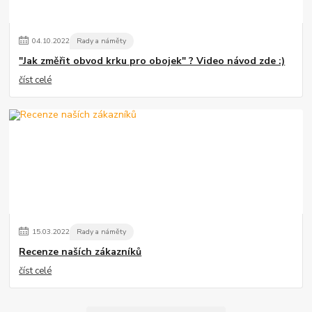
04
.
10
.
2022
Rady a náměty
"Jak změřit obvod krku pro obojek" ? Video návod zde :)
číst celé
15
.
03
.
2022
Rady a náměty
Recenze naších zákazníků
číst celé