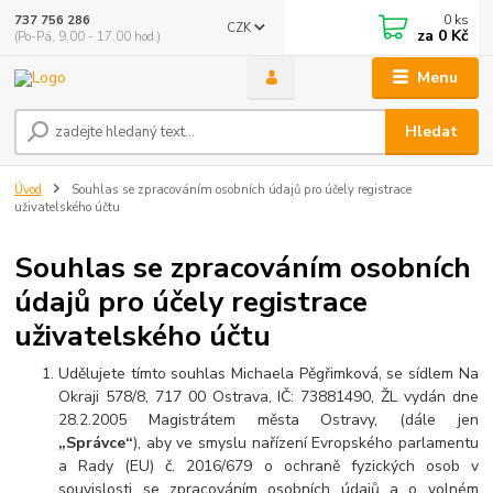
0
ks
737 756 286
CZK
za
0 Kč
(Po-Pá, 9.00 - 17.00 hod.)
Menu
Hledat
Úvod
Souhlas se zpracováním osobních údajů pro účely registrace
uživatelského účtu
Souhlas se zpracováním osobních
údajů pro účely registrace
uživatelského účtu
Udělujete tímto souhlas Michaela Pěgřimková, se sídlem Na
Okraji 578/8, 717 00 Ostrava, IČ: 73881490, ŽL vydán dne
28.2.2005 Magistrátem města Ostravy, (dále jen
„Správce“
), aby ve smyslu nařízení Evropského parlamentu
a Rady (EU) č. 2016/679 o ochraně fyzických osob v
souvislosti se zpracováním osobních údajů a o volném