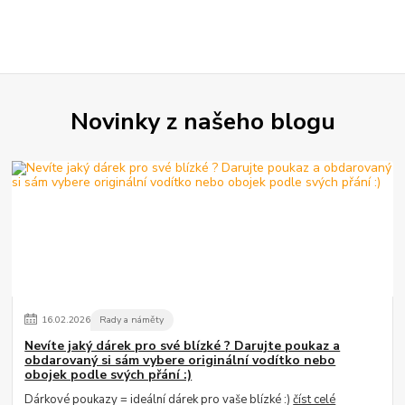
Novinky z našeho blogu
16
.
02
.
2026
Rady a náměty
Nevíte jaký dárek pro své blízké ? Darujte poukaz a
obdarovaný si sám vybere originální vodítko nebo
obojek podle svých přání :)
Dárkové poukazy = ideální dárek pro vaše blízké :)
číst celé