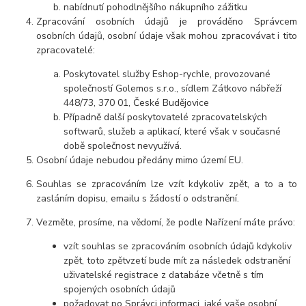
nabídnutí pohodlnějšího nákupního zážitku
Zpracování osobních údajů je prováděno Správcem
osobních údajů, osobní údaje však mohou zpracovávat i tito
zpracovatelé:
Poskytovatel služby Eshop-rychle, provozované
společností Golemos s.r.o., sídlem Zátkovo nábřeží
448/73, 370 01, České Budějovice
Případně další poskytovatelé zpracovatelských
softwarů, služeb a aplikací, které však v současné
době společnost nevyužívá.
Osobní údaje nebudou předány mimo území EU.
Souhlas se zpracováním lze vzít kdykoliv zpět, a to a to
zasláním dopisu, emailu s žádostí o odstranění.
Vezměte, prosíme, na vědomí, že podle Nařízení máte právo:
vzít souhlas se zpracováním osobních údajů kdykoliv
zpět, toto zpětvzetí bude mít za následek odstranění
uživatelské registrace z databáze včetně s tím
spojených osobních údajů
požadovat po
Správci informaci, jaké vaše osobní