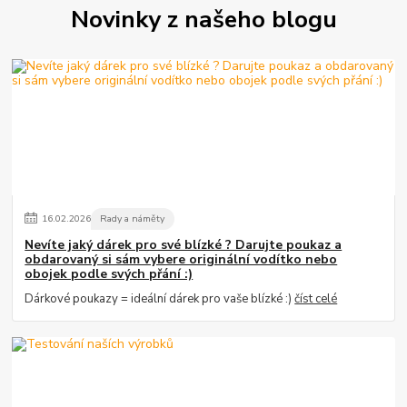
Novinky z našeho blogu
16
.
02
.
2026
Rady a náměty
Nevíte jaký dárek pro své blízké ? Darujte poukaz a
obdarovaný si sám vybere originální vodítko nebo
obojek podle svých přání :)
Dárkové poukazy = ideální dárek pro vaše blízké :)
číst celé