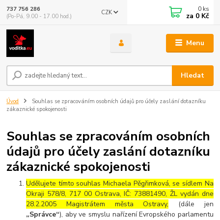
0
ks
737 756 286
CZK
za
0 Kč
(Po-Pá, 9.00 - 17.00 hod.)
Menu
Hledat
Úvod
Souhlas se zpracováním osobních údajů pro účely zaslání dotazníku
zákaznické spokojenosti
Souhlas se zpracováním osobních
údajů pro účely zaslání dotazníku
zákaznické spokojenosti
Udělujete tímto souhlas Michaela Pěgřimková, se sídlem Na
Okraji 578/8, 717 00 Ostrava, IČ: 73881490, ŽL vydán dne
28.2.2005 Magistrátem města Ostravy
,
(dále jen
„Správce“
), aby ve smyslu nařízení Evropského parlamentu