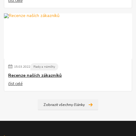
číst celé
15
.
03
.
2022
Rady a náměty
Recenze naších zákazníků
číst celé
Zobrazit všechny články