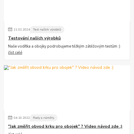
21
.
02
.
2024
Test naších výrobků
Testování naších výrobků
Naše vodítka a obojky podrobujeme těžkým zátěžovým testům :)
číst celé
04
.
10
.
2022
Rady a náměty
"Jak změřit obvod krku pro obojek" ? Video návod zde :)