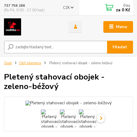
0
ks
737 756 286
CZK
za
0 Kč
(Po-Pá, 9.00 - 17.00 hod.)
Menu
Hledat
Úvod
Obří plemena
Pletený stahovací obojek - zeleno-béžový
Pletený stahovací obojek -
zeleno-béžový