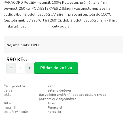
PARACORD Použitý materiál: 100% Polyester, průměr lana 4 mm,
pevnost: 250 kg, POLYESTER/PES Základní vlastnosti: neplave na
vodě, výborná odolnost vůči UV záření, pracovní teplota do 150°C
(teplota měknutí 225°C, tání 260°C), dobrá odolnost vůči chemikáliím,
nízká tažnost. ...
celý popis
Nejsme plátci DPH
590 Kč
/
ks
Přidat do košíku
Číslo produktu:
2205
barva:
zeleno-béžová
délka:
dle vašeho změření - dopsat délku v cm do
poznámky v objednávce
šířka:
4 cm
materiál:
Paracord
sedlářský kroužek:
nerez 2x