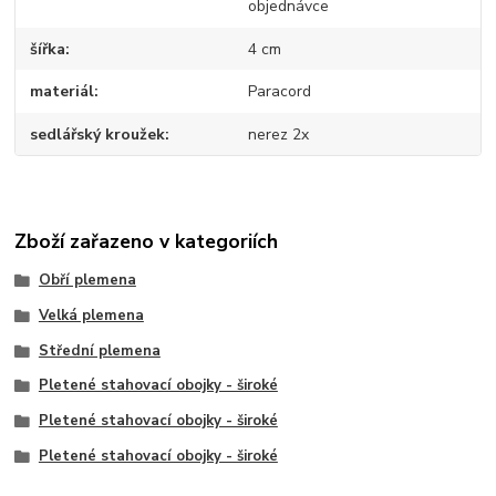
objednávce
šířka
4 cm
materiál
Paracord
sedlářský kroužek
nerez 2x
Zboží zařazeno v kategoriích
Obří plemena
Velká plemena
Střední plemena
Pletené stahovací obojky - široké
Pletené stahovací obojky - široké
Pletené stahovací obojky - široké