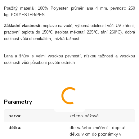
Použit
ý materiál:
100%
Po
lyester, p
r
ůměr lana 4 mm, p
evnost: 250
kg,
POLYESTER/PES
Z
ákladní vlastnosti:
neplave na vod
ě,
v
ýborná odolnost v
ůči UV z
á
řen
í,
pracovní teplota do 150°C (teplota m
ěknut
í 225°C, tání 260°C),
dobrá
odolnost v
ůči chemik
áliím,
nízká ta
žnost.
Lana a
šňůry s velmi vysokou pevnost
í, nízkou ta
žnost
í a vysokou
odolností v
ůči působen
í pov
ětrnostn
ích
Parametry
barva
zeleno-béžová
délka
dle vašeho změření - dopsat
délku v cm do poznámky v