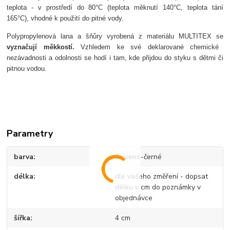
teplota - v prost
řed
í do 80°C (teplota m
ěknut
í 140°C, teplota tání
165°C),
vhodné k pou
žit
í do pitné vody.
Polypropylenov
á lana a
šňůry vyroben
á z materiálu MULTITEX se
vyzna
čuj
í m
ěkkost
í
.
Vzhledem ke sv
é deklarované chemické
nezávadnosti a odolnosti se hodí i tam, kde p
řijdou do styku s dětmi či
pitnou vodou.
Parametry
barva
červeno-černé
délka
dle vašeho změření - dopsat
délku v cm do poznámky v
objednávce
šířka
4 cm