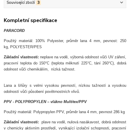
Související zboží
3
Kompletní specifikace
PARACORD
Použit
ý materiál:
100%
Po
lyester, p
r
ůměr lana 4 mm, p
evnost: 250
kg,
POLYESTER/PES
Z
ákladní vlastnosti:
neplave na vod
ě,
v
ýborná odolnost v
ůči UV z
á
řen
í,
pracovní teplota do 150°C (teplota m
ěknut
í 225°C, tání 260°C),
dobrá
odolnost v
ůči chemik
áliím,
nízká ta
žnost.
Lana a
šňůry s velmi vysokou pevnost
í, nízkou ta
žnost
í a vysokou
odolností v
ůči působen
í pov
ětrnostn
ích vliv
ů.
PPV - POLYPROPYLEN
– vlákno Multitex/PPV
Použit
ý materiál: Polypropylen PPV, p
r
ůměr lana 4 mm, p
evnost 286 kg
Z
ákladní vlastnosti:
plave na vod
ě, nulov
á nasákavost,
dobrá odolnost
v chemicky aktivním prost
řed
í,
vynikající izola
čn
í schopnosti,
pracovn
í