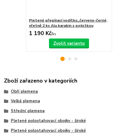
Pletené přepínací vodítko_červeno-černé,
Pletené pře
včetně 2 ks Alu karabin s pojistkou
včetně 2 ks 
1 190 Kč
1 190 Kč
/
ks
Zvolit variantu
Zboží zařazeno v kategoriích
Obří plemena
Velká plemena
Střední plemena
Pletené polostahovací obojky - široké
Pletené polostahovací obojky - široké