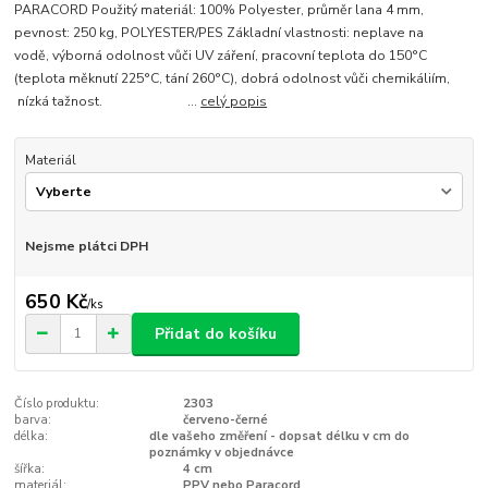
PARACORD Použitý materiál: 100% Polyester, průměr lana 4 mm,
pevnost: 250 kg, POLYESTER/PES Základní vlastnosti: neplave na
vodě, výborná odolnost vůči UV záření, pracovní teplota do 150°C
(teplota měknutí 225°C, tání 260°C), dobrá odolnost vůči chemikáliím,
nízká tažnost. ...
celý popis
Materiál
Nejsme plátci DPH
650 Kč
/
ks
Přidat do košíku
Číslo produktu:
2303
barva:
červeno-černé
délka:
dle vašeho změření - dopsat délku v cm do
poznámky v objednávce
šířka:
4 cm
materiál:
PPV nebo Paracord