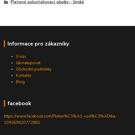
Pletené polostahovací obojky - široké
Informace pro zákazníky
O nás
Jak nakupovat
Obchodní podmínky
Kontakty
Blog
facebook
https://www.facebook.com/Pleten%C3%A1-vod%C3%ADtka-
109269820772860