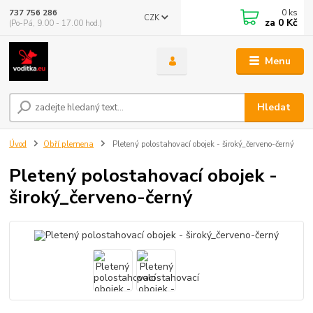
0
ks
737 756 286
CZK
za
0 Kč
(Po-Pá, 9.00 - 17.00 hod.)
Menu
Hledat
Úvod
Obří plemena
Pletený polostahovací obojek - široký_červeno-černý
Pletený polostahovací obojek -
široký_červeno-černý