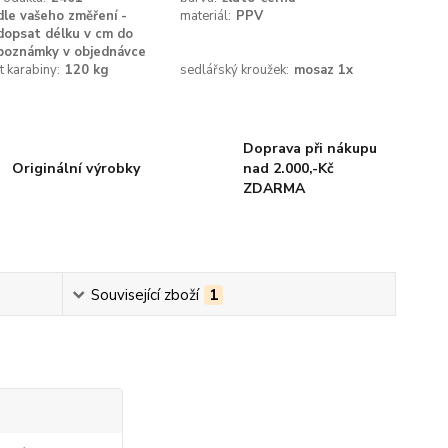
dle vašeho změření -
materiál:
PPV
dopsat délku v cm do
poznámky v objednávce
 karabiny:
120 kg
sedlářský kroužek:
mosaz 1x
Doprava při nákupu
Originální výrobky
nad 2.000,-Kč
ZDARMA
Související zboží
1