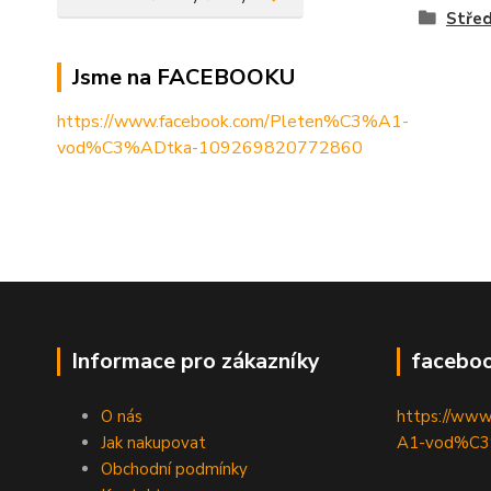
Stře
Jsme na FACEBOOKU
https://www.facebook.com/Pleten%C3%A1-
vod%C3%ADtka-109269820772860
Informace pro zákazníky
facebo
O nás
https://ww
Jak nakupovat
A1-vod%C3
Obchodní podmínky