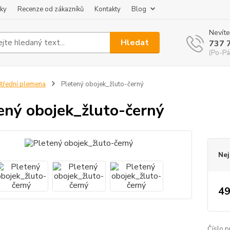
ky
Recenze od zákazníků
Kontakty
Blog
Nevíte
Hledat
737 
(Po-Pá
třední plemena
Pletený obojek_žluto-černý
ený obojek_žluto-černý
Nej
49
Číslo p