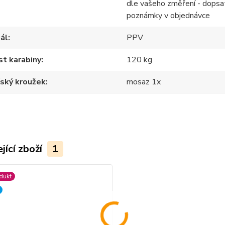
dle vašeho změření - dopsa
poznámky v objednávce
ál
PPV
t karabiny
120 kg
ský kroužek
mosaz 1x
jící zboží
1
dukt