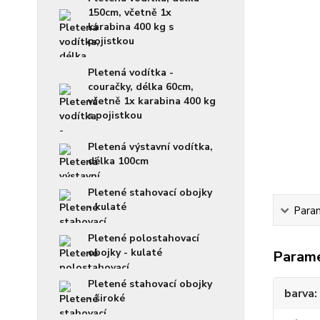
150cm, včetně 1x
karabina 400 kg s
pojistkou
Pletená vodítka -
couračky, délka 60cm,
včetně 1x karabina 400 kg
s pojistkou
Pletená výstavní vodítka,
délka 100cm
Pletené stahovací obojky
- kulaté
Para
Pletené polostahovací
obojky - kulaté
Param
Pletené stahovací obojky
barva
- široké