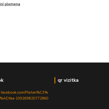
dní plemena
ok
qr vizitka
w.facebook.com/Pleten%C3%
%ADtka-109269820772860