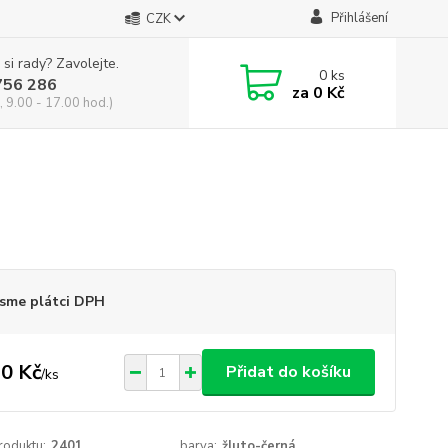
Přihlášení
CZK
 si rady? Zavolejte.
0
ks
756 286
za
0 Kč
, 9.00 - 17.00 hod.)
sme plátci DPH
0 Kč
Přidat do košíku
/
ks
roduktu:
2401
barva:
žluto-černá