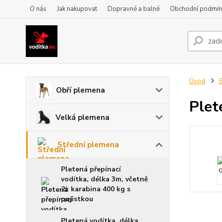
O nás
Jak nakupovat
Dopravné a balné
Obchodní podmín
Úvod
S
Obří plemena
Plet
Velká plemena
Střední plemena
Pletená přepínací
vodítka, délka 3m, včetně
2x karabina 400 kg s
pojistkou
Pletená vodítka, délka