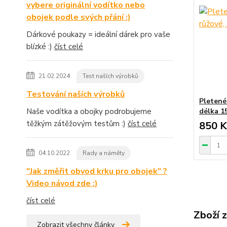
vybere originální vodítko nebo
obojek podle svých přání :)
Dárkové poukazy = ideální dárek pro vaše
blízké :)
číst celé
21.02.2024
Test naších výrobků
Testování naších výrobků
Pletené
Naše vodítka a obojky podrobujeme
délka 1
těžkým zátěžovým testům :)
číst celé
850 K
04.10.2022
Rady a náměty
"Jak změřit obvod krku pro obojek" ?
Video návod zde :)
číst celé
Zboží 
Zobrazit všechny články