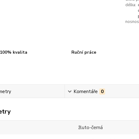
délka:
nosnost
100% kvalita
Ruční práce
metry
Komentáře
0
etry
žluto-černá