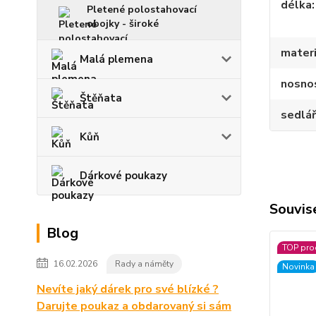
délka
Pletené polostahovací
obojky - široké
materi
Malá plemena
nosnos
Štěňata
sedlář
Kůň
Dárkové poukazy
Souvise
Blog
TOP pro
16.02.2026
Rady a náměty
Novinka
Nevíte jaký dárek pro své blízké ?
Darujte poukaz a obdarovaný si sám