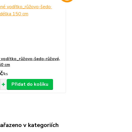
 vodítko_růžovo-šedo-růžové,
50 cm
č
/
ks
Přidat do košíku
zařazeno v kategoriích