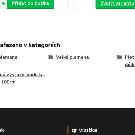
Přidat do košíku
Zvolit variantu
zařazeno v kategoriích
 plemena
Velká plemena
Plet
délk
ná výstavní vodítka,
a 100cm
ok
qr vizitka