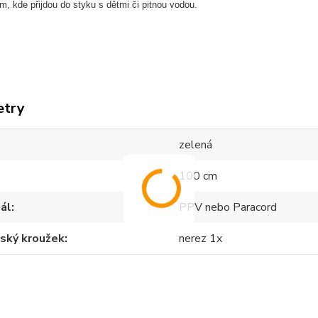
am, kde p
řijdou do styku s dětmi či pitnou vodou.
etry
zelená
100 cm
ál
PPV nebo Paracord
ský kroužek
nerez 1x