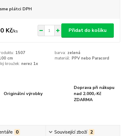
sme plátci DPH
0 Kč
Přidat do košíku
/
ks
roduktu:
1507
barva:
zelená
100 cm
materiál:
PPV nebo Paracord
ký kroužek:
nerez 1x
Doprava při nákupu
Originální výrobky
nad 2.000,-Kč
ZDARMA
ntáře
0
Související zboží
2