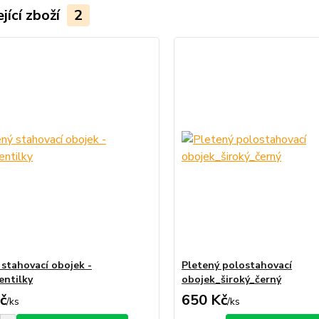
jící zboží
2
 stahovací obojek -
Pletený polostahovací
entilky
obojek_široký_černý
č
650 Kč
/
ks
/
ks