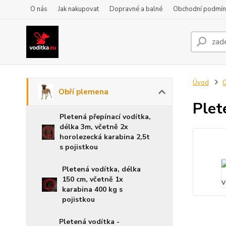
O nás
Jak nakupovat
Dopravné a balné
Obchodní podmín
Úvod
O
Obří plemena
Plet
Pletená přepínací vodítka,
délka 3m, včetně 2x
horolezecká karabina 2,5t
s pojistkou
Pletená vodítka, délka
150 cm, včetně 1x
karabina 400 kg s
pojistkou
Pletená vodítka -