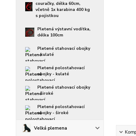
couračky, délka 60cm,
včetně 1x karabina 400 kg
s pojistkou
Pletená výstavní vodítka,
délka 100cm
Pletené stahovací obojky
- kulaté
Pletené polostahovací
obojky - kulaté
Pletené stahovací obojky
- široké
Pletené polostahovací
obojky - široké
Velká plemena
Kompl