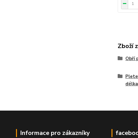
Zboží 
Obří
Plete
délk
Informace pro zákazníky
facebo