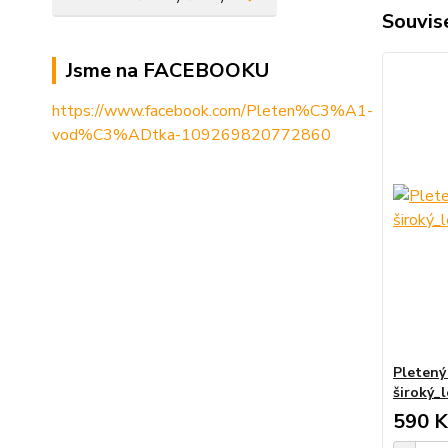
Souvise
Jsme na FACEBOOKU
https://www.facebook.com/Pleten%C3%A1-
vod%C3%ADtka-109269820772860
Pletený
široký_l
590 K