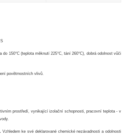
ES
ta do 150°C (teplota m
ěknut
í 225°C, tání 260°C),
dobrá odolnost v
ůči
ben
í pov
ětrnostn
ích vliv
ů.
tivním prost
řed
í,
vynikající izola
čn
í schopnosti,
pracovn
í teplota - v
 vody.
.
Vzhledem ke sv
é deklarované chemické nezávadnosti a odolnosti