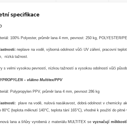
tní specifikace
D
teriál:
100%
Po
lyester, p
r
ůměr lana 4 mm, p
evnost: 250 kg,
POLYESTER/P
lastnosti:
neplave na vod
ě,
v
ýborná odolnost v
ůči UV z
á
řen
í,
pracovní teplo
m,
nízká ta
žnost.
ry s velmi vysokou pevnost
í, nízkou ta
žnost
í a vysokou odolností v
ůči půso
OLYPROPYLEN
– vlákno Multitex/PPV
teriál: Polypropylen PPV, p
r
ůměr lana 4 mm, p
evnost 286 kg
lastnosti:
plave na vod
ě, nulov
á nasákavost,
dobrá odolnost v chemicky ak
o 80°C (teplota m
ěknut
í 140°C, teplota tání 165°C),
vhodné k pou
žit
í do pitné
enov
á lana a
šňůry vyroben
á z materiálu MULTITEX se
vyzna
čuj
í m
ěkkost
í