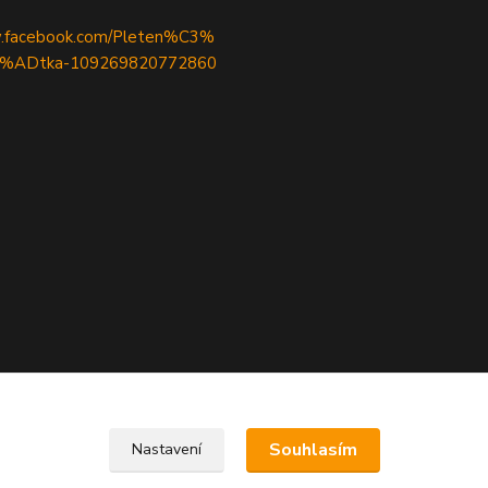
w.facebook.com/Pleten%C3%
%ADtka-109269820772860
Upravit sběr cookies.
Souhlasím
Nastavení