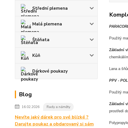
Střední plemena
Komple
Malá plemena
PARACOR
Použit
ý ma
Štěňata
Z
ákladní v
Kůň
chemik
álií
Lana a
šňů
Dárkové poukazy
PPV - P
Použit
ý ma
Blog
Z
ákladní v
16.02.2026
Rady a náměty
prost
řed
í d
Nevíte jaký dárek pro své blízké ?
Polypropyl
Darujte poukaz a obdarovaný si sám