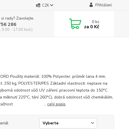
Přihlášení
CZK
 si rady? Zavolejte.
0
ks
756 286
za
0 Kč
, 9.00 - 17.00 hod.)
RD Použitý materiál: 100% Polyester, průměr lana 4 mm,
t: 250 kg, POLYESTER/PES Základní vlastnosti: neplave na
výborná odolnost vůči UV záření, pracovní teplota do 150°C
ta měknutí 225°C, tání 260°C), dobrá odolnost vůči chemikáliím,
ká tažnost. ...
celý popis
eriál