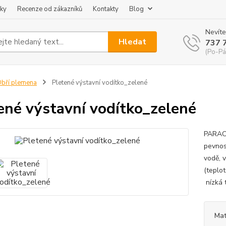
ky
Recenze od zákazníků
Kontakty
Blog
Nevíte
Hledat
737 
(Po-Pá
bří plemena
Pletené výstavní vodítko_zelené
ené výstavní vodítko_zelené
PARACO
pevnos
vodě, 
(teplo
níz
Mat