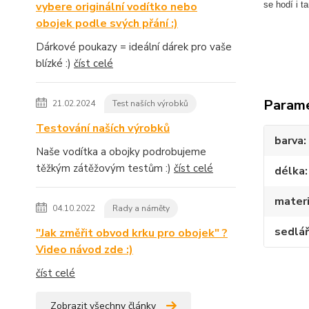
vybere originální vodítko nebo
se hodí i t
obojek podle svých přání :)
Dárkové poukazy = ideální dárek pro vaše
blízké :)
číst celé
Param
21.02.2024
Test naších výrobků
Testování naších výrobků
barva
Naše vodítka a obojky podrobujeme
těžkým zátěžovým testům :)
číst celé
délka
materi
04.10.2022
Rady a náměty
sedlář
"Jak změřit obvod krku pro obojek" ?
Video návod zde :)
číst celé
Zobrazit všechny články