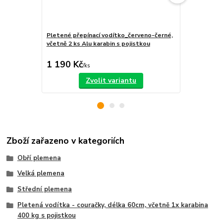
Pletené přepínací vodítko_červeno-černé,
Pletené pře
včetně 2 ks Alu karabin s pojistkou
včetně 2 ks 
pojistkou
1 190 Kč
1 390 Kč
/
ks
Zvolit variantu
Zboží zařazeno v kategoriích
Obří plemena
Velká plemena
Střední plemena
Pletená vodítka - couračky, délka 60cm, včetně 1x karabina
400 kg s pojistkou