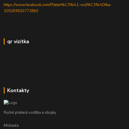
https://www.facebook.com/Pleten%C3%A1-vod%C3%ADtka-
109269820772860
qr vizitka
Kontakty
Ručně pletená vodítka a obojky
Michaela