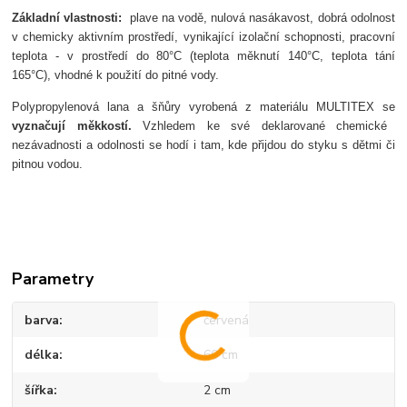
Z
ákladní vlastnosti:
plave na vod
ě, nulov
á nasákavost,
dobrá odolnost
v chemicky aktivním prost
řed
í,
vynikající izola
čn
í schopnosti,
pracovn
í
teplota - v prost
řed
í do 80°C (teplota m
ěknut
í 140°C, teplota tání
165°C),
vhodné k pou
žit
í do pitné vody.
Polypropylenov
á lana a
šňůry vyroben
á z materiálu MULTITEX se
vyzna
čuj
í m
ěkkost
í
.
Vzhledem ke sv
é deklarované chemické
nezávadnosti a odolnosti se hodí i tam, kde p
řijdou do styku s dětmi či
pitnou vodou.
Parametry
barva
červená
délka
60 cm
šířka
2 cm