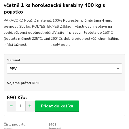
včetně 1 ks horolezecké karabiny 400 kg s
pojistko
PARACORD Použitý materiál: 100% Polyester, průměr lana 4 mm,
pevnost: 250 kg, POLYESTER/PES Základní vlastnosti: neplave na
vodě, výborná odolnost vůči UV záření, pracovní teplota do 150°C
(teplota měknutí 225°C, tání 260°C), dobrá odolnost vůči chemikáliím,
nízká tažnost. ...
celý popis
Materiál
Nejsme plátci DPH
690 Kč
/
ks
Přidat do košíku
Číslo produktu:
1409
barva:
červená