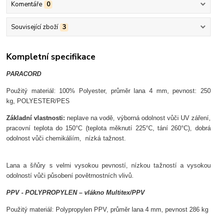
Komentáře
0
Související zboží
3
Kompletní specifikace
PARACORD
Použit
ý materiál:
100%
Po
lyester, p
r
ůměr lana 4 mm, p
evnost: 250
kg,
POLYESTER/PES
Z
ákladní vlastnosti:
neplave na vod
ě,
v
ýborná odolnost v
ůči UV z
á
řen
í,
pracovní teplota do 150°C (teplota m
ěknut
í 225°C, tání 260°C),
dobrá
odolnost v
ůči chemik
áliím,
nízká ta
žnost.
Lana a
šňůry s velmi vysokou pevnost
í, nízkou ta
žnost
í a vysokou
odolností v
ůči působen
í pov
ětrnostn
ích vliv
ů.
PPV - POLYPROPYLEN
– vlákno Multitex/PPV
Použit
ý materiál: Polypropylen PPV, p
r
ůměr lana 4 mm, p
evnost 286 kg