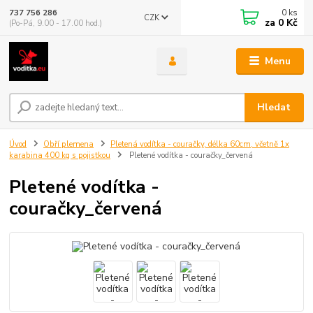
0
ks
737 756 286
CZK
za
0 Kč
(Po-Pá, 9.00 - 17.00 hod.)
Menu
Hledat
Úvod
Obří plemena
Pletená vodítka - couračky, délka 60cm, včetně 1x
karabina 400 kg s pojistkou
Pletené vodítka - couračky_červená
Pletené vodítka -
couračky_červená