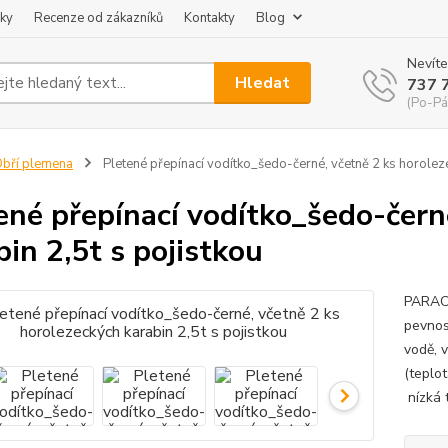
ky
Recenze od zákazníků
Kontakty
Blog
Nevíte
Hledat
737 
(Po-Pá
bří plemena
Pletené přepínací vodítko_šedo-černé, včetně 2 ks horoleze
ené přepínací vodítko_šedo-čern
bin 2,5t s pojistkou
PARACO
pevnos
vodě, 
(teplo
níz