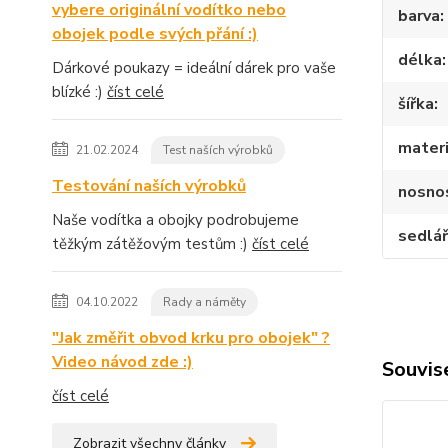
vybere originální vodítko nebo
barva
obojek podle svých přání :)
délka
Dárkové poukazy = ideální dárek pro vaše
blízké :)
číst celé
šířka
materi
21.02.2024
Test naších výrobků
Testování naších výrobků
nosnos
Naše vodítka a obojky podrobujeme
sedlář
těžkým zátěžovým testům :)
číst celé
04.10.2022
Rady a náměty
"Jak změřit obvod krku pro obojek" ?
Video návod zde :)
Souvise
číst celé
Zobrazit všechny články