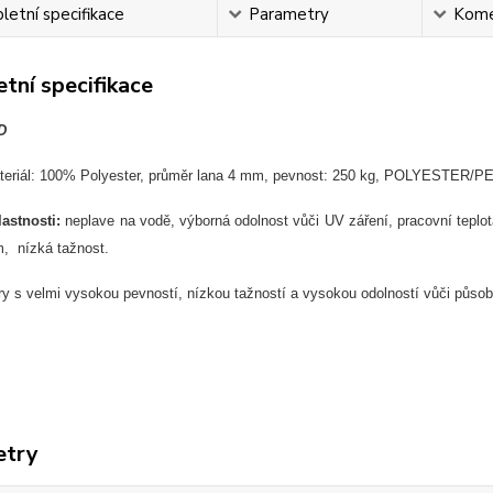
etní specifikace
Parametry
Kome
tní specifikace
D
teriál:
100%
Po
lyester, p
r
ůměr lana 4 mm, p
evnost: 250 kg,
POLYESTER/P
lastnosti:
neplave na vod
ě,
v
ýborná odolnost v
ůči UV z
á
řen
í,
pracovní teplo
m,
nízká ta
žnost.
ry s velmi vysokou pevnost
í, nízkou ta
žnost
í a vysokou odolností v
ůči půso
etry