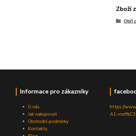
Zboží 
Obří
Informace pro zákazníky
facebo
O nás
https://ww
Jak nakupovat
A1-vod%C3
Obchodní podmínky
Kontakty