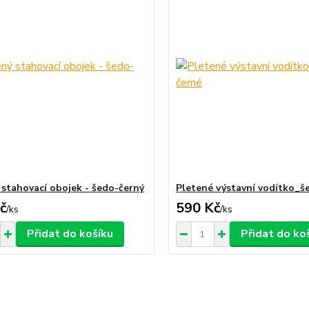
 stahovací obojek - šedo-černý
Pletené výstavní vodítko_š
č
590 Kč
/
ks
/
ks
Přidat do košíku
Přidat do ko