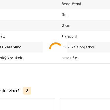
šedo-černá
3m
2 cm
ál
Paracord
t karabiny
2x 2,5 t s pojistkou
ský kroužek
nerez 3x
jící zboží
2