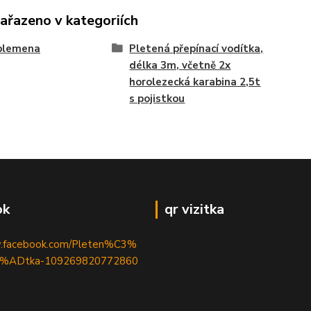
zařazeno v kategoriích
 plemena
Pletená přepínací vodítka,
délka 3m, včetně 2x
horolezecká karabina 2,5t
s pojistkou
ok
qr vizitka
w.facebook.com/Pleten%C3%
%ADtka-109269820772860