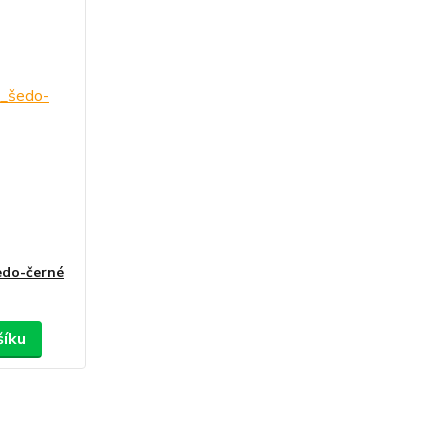
edo-černé
šíku