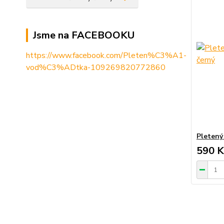
Jsme na FACEBOOKU
https://www.facebook.com/Pleten%C3%A1-
vod%C3%ADtka-109269820772860
Pletený
590 K