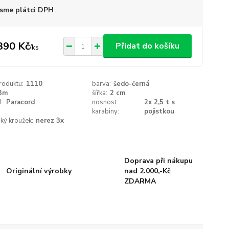
sme plátci DPH
390 Kč
Přidat do košíku
/
ks
roduktu:
1110
barva:
šedo-černá
3m
šířka:
2 cm
l:
Paracord
nosnost
2x 2,5 t s
karabiny:
pojistkou
ký kroužek:
nerez 3x
Doprava při nákupu
Originální výrobky
nad 2.000,-Kč
ZDARMA