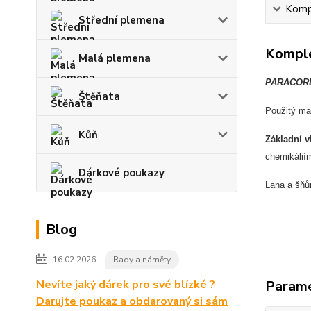
Kompl
Střední plemena
Komple
Malá plemena
PARACOR
Štěňata
Použit
ý ma
Kůň
Z
ákladní v
chemik
álií
Dárkové poukazy
Lana a
šňů
Blog
16.02.2026
Rady a náměty
Nevíte jaký dárek pro své blízké ?
Param
Darujte poukaz a obdarovaný si sám