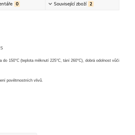
ntáře
0
Související zboží
2
ES
ta do 150°C (teplota m
ěknut
í 225°C, tání 260°C),
dobrá odolnost v
ůči
ben
í pov
ětrnostn
ích vliv
ů.