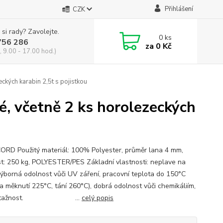
Přihlášení
CZK
 si rady? Zavolejte.
0
ks
756 286
za
0 Kč
, 9.00 - 17.00 hod.)
ckých karabin 2,5t s pojistkou
é, včetně 2 ks horolezeckých
RD Použitý materiál: 100% Polyester, průměr lana 4 mm,
t: 250 kg, POLYESTER/PES Základní vlastnosti: neplave na
výborná odolnost vůči UV záření, pracovní teplota do 150°C
ta měknutí 225°C, tání 260°C), dobrá odolnost vůči chemikáliím,
ká tažnost. ...
celý popis