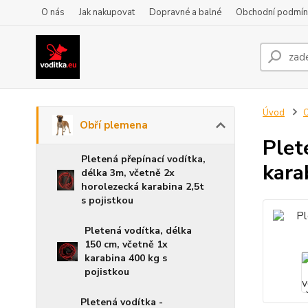
O nás
Jak nakupovat
Dopravné a balné
Obchodní podmín
Úvod
O
Obří plemena
Plet
Pletená přepínací vodítka,
kara
délka 3m, včetně 2x
horolezecká karabina 2,5t
s pojistkou
Pletená vodítka, délka
150 cm, včetně 1x
karabina 400 kg s
pojistkou
Pletená vodítka -