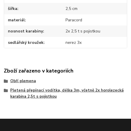
šířka
2,5 cm
materiál
Paracord
nosnost karabiny
2x 2,5 t s pojistkou
sedlářský kroužek
nerez 3x
Zboží zařazeno v kategoriích
Obří plemena
Pletená přepínací vodítka, délka 3m, včetně 2x horolezecká
karabina 2,5t s pojistkou