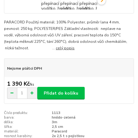
PARACORD Použitý materiál: 100% Polyester, průměr lana 4 mm,
pevnost: 250 kg, POLYESTER/PES Základní vlastnosti: neplave na
vodě, výborná odolnost vůči UV záření, pracovní teplota do 150°C
(teplota měknutí 225°C, tání 260°C), dobrá odolnost vůči chemikáliím,
nízká tažnost. ...
celý popis
Nejsme plátci DPH
1 390 Kč
/
ks
Přidat do košíku
Číslo produktu:
1113
barva:
hnědo-zelená
délka:
3m
šířka:
2,5 cm
materiál:
Paracord
nosnost karabiny:
2x 2,5 t s pojistkou