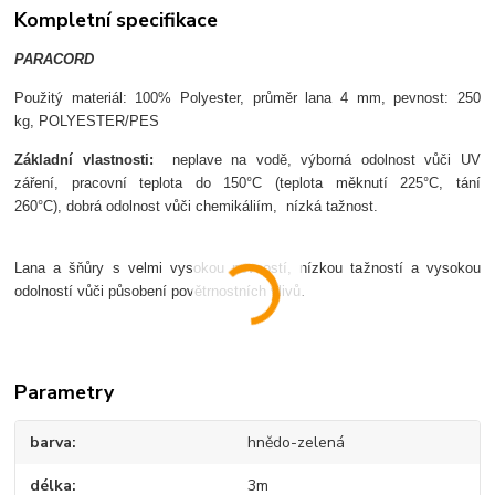
Kompletní specifikace
PARACORD
Použit
ý materiál:
100%
Po
lyester, p
r
ůměr lana 4 mm, p
evnost: 250
kg,
POLYESTER/PES
Z
ákladní vlastnosti:
neplave na vod
ě,
v
ýborná odolnost v
ůči UV
z
á
řen
í,
pracovní teplota do 150°C (teplota m
ěknut
í 225°C, tání
260°C),
dobrá odolnost v
ůči chemik
áliím,
nízká ta
žnost.
Lana a
šňůry s velmi vysokou pevnost
í, nízkou ta
žnost
í a vysokou
odolností v
ůči působen
í pov
ětrnostn
ích vliv
ů.
Parametry
barva
hnědo-zelená
délka
3m